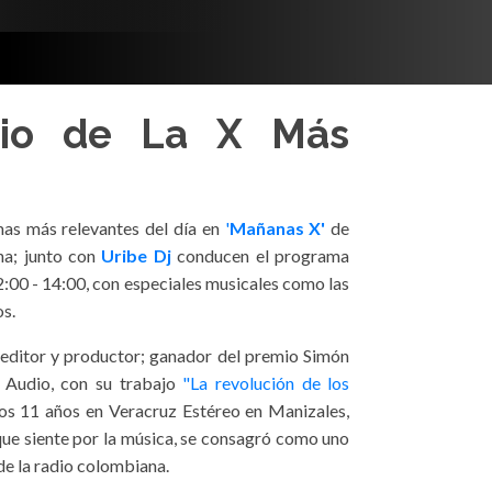
dio de La X Más
mas más relevantes del día en
'
Mañanas X'
de
na; junto con
Uribe Dj
conducen el programa
:00 - 14:00, con especiales musicales como las
os.
y, editor y productor; ganador del premio Simón
e Audio, con su trabajo
"La revolución de los
os 11 años en Veracruz Estéreo en Manizales,
que siente por la música, se consagró como uno
de la radio colombiana.