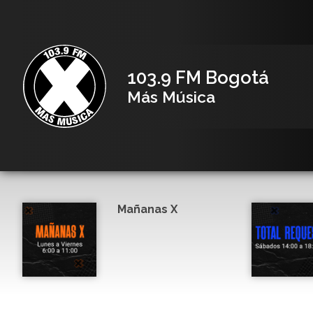
103.9 FM Bogotá
Más Música
Mañanas X