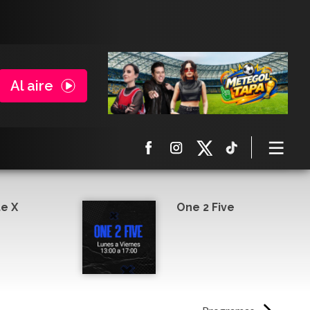
Al aire
e X
One 2 Five