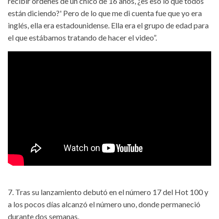
recibir órdenes de un chico de 16 años, ¿es eso lo que todos
están diciendo?' Pero de lo que me di cuenta fue que yo era
inglés, ella era estadounidense. Ella era el grupo de edad para
el que estábamos tratando de hacer el video”.
7. Tras su lanzamiento debutó en el número 17 del Hot 100 y
a los pocos días alcanzó el número uno, donde permaneció
durante dos semanas.