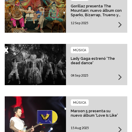
Gorillaz presenta The
Mountain: nuevo álbum con
Sparks, Bizarrap, Trueno y
más invitados
12 Sep 2025
MÚSICA
Lady Gaga estrenó 'The
dead dance'
04 Sep 2025
MÚSICA
Maroon 5 presenta su
nuevo álbum 'Love Is Like'
15 Aug 2025