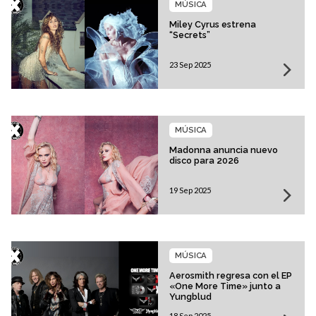
MÚSICA
Miley Cyrus estrena
“Secrets”
23 Sep 2025
MÚSICA
Madonna anuncia nuevo
disco para 2026
19 Sep 2025
MÚSICA
Aerosmith regresa con el EP
«One More Time» junto a
Yungblud
18 Sep 2025