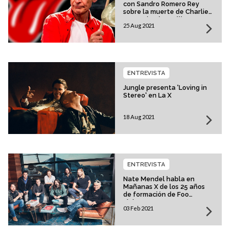
con Sandro Romero Rey
sobre la muerte de Charlie
Watts de The Rolling
25 Aug 2021
Stones
ENTREVISTA
Jungle presenta 'Loving in
Stereo' en La X
18 Aug 2021
ENTREVISTA
Nate Mendel habla en
Mañanas X de los 25 años
de formación de Foo
Fighters
03 Feb 2021