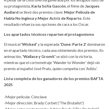
su protagonista,
Karla Sofía Gascón
, el filme de
Jacques
Audiard
se llevó dos premios clave:
Mejor Película de
Habla No Inglesa y Mejor Actriz de Reparto
. Este
resultado refuerza sus opciones de cara a los Oscar.
Los apartados técnicos reparten el protagonismo
El musical
'Wicked'
y la esperada
'Dune: Parte 2'
dominaron
en el apartado técnico, cada una obteniendo dos premios. En
animación,
'Wallace y Gromit'
se alzó con la victoria,
mientras que el cortometraje 'Wander to Wonder' dejó sin
premio al español José Prats, quien competía con 'Adiós'.
Lista completa de los ganadores de los premios BAFTA
2025
-Mejor película: Cónclave
-Mejor dirección: Brady Corbet ('The Brutalist')
-Mejor actor protagonista: Adrien Brody ('The Brutalist')