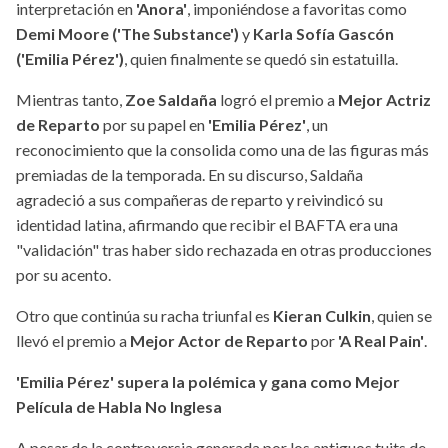
interpretación en
'Anora'
, imponiéndose a favoritas como
Demi Moore ('The Substance')
y
Karla Sofía Gascón
('Emilia Pérez')
, quien finalmente se quedó sin estatuilla.
Mientras tanto,
Zoe Saldaña
logró el premio a
Mejor Actriz
de Reparto
por su papel en
'Emilia Pérez'
, un
reconocimiento que la consolida como una de las figuras más
premiadas de la temporada. En su discurso, Saldaña
agradeció a sus compañeras de reparto y reivindicó su
identidad latina, afirmando que recibir el BAFTA era una
"validación" tras haber sido rechazada en otras producciones
por su acento.
Otro que continúa su racha triunfal es
Kieran Culkin
, quien se
llevó el premio a
Mejor Actor de Reparto
por
'A Real Pain'
.
'Emilia Pérez' supera la polémica y gana como Mejor
Película de Habla No Inglesa
A pesar de la controversia generada por los antiguos tuits de