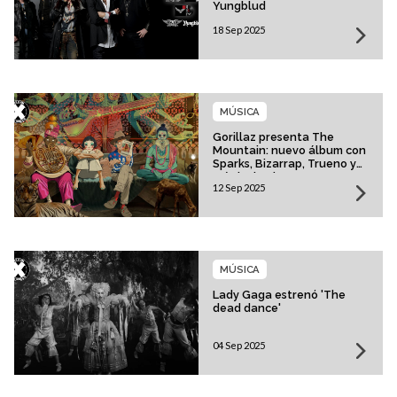
Yungblud
18 Sep 2025
MÚSICA
Gorillaz presenta The
Mountain: nuevo álbum con
Sparks, Bizarrap, Trueno y
más invitados
12 Sep 2025
MÚSICA
Lady Gaga estrenó 'The
dead dance'
04 Sep 2025