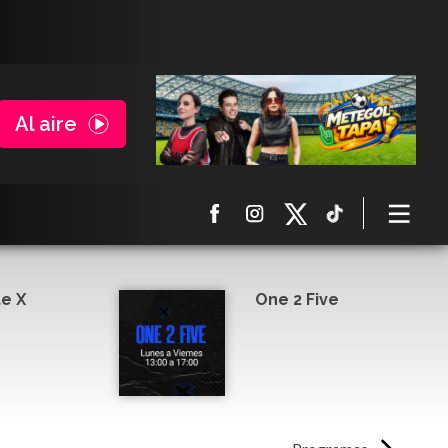
Al aire
e X
One 2 Five