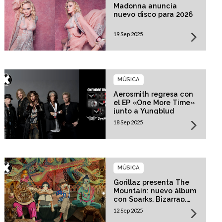
Madonna anuncia
nuevo disco para 2026
19 Sep 2025
MÚSICA
Aerosmith regresa con
el EP «One More Time»
junto a Yungblud
18 Sep 2025
MÚSICA
Gorillaz presenta The
Mountain: nuevo álbum
con Sparks, Bizarrap,
Trueno y más invitados
12 Sep 2025