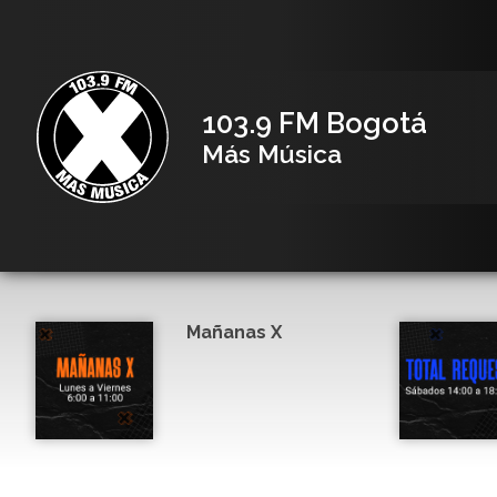
103.9 FM Bogotá
Más Música
Mañanas X