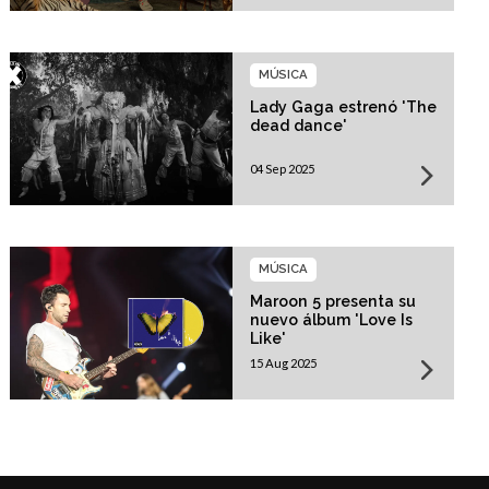
MÚSICA
Lady Gaga estrenó 'The
dead dance'
04 Sep 2025
MÚSICA
Maroon 5 presenta su
nuevo álbum 'Love Is
Like'
15 Aug 2025