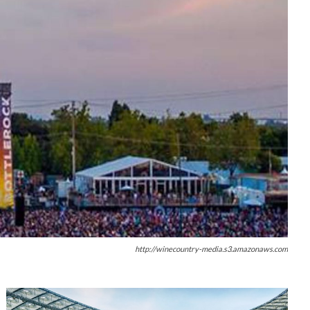
http://winecountry-media.s3.amazonaws.com