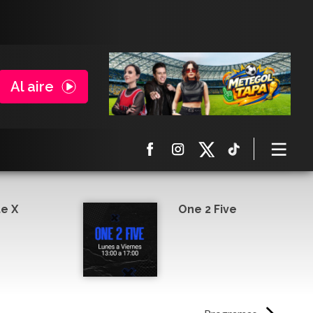
Al aire
e X
One 2 Five