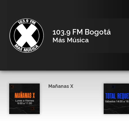
103.9 FM Bogotá
Más Música
Mañanas X