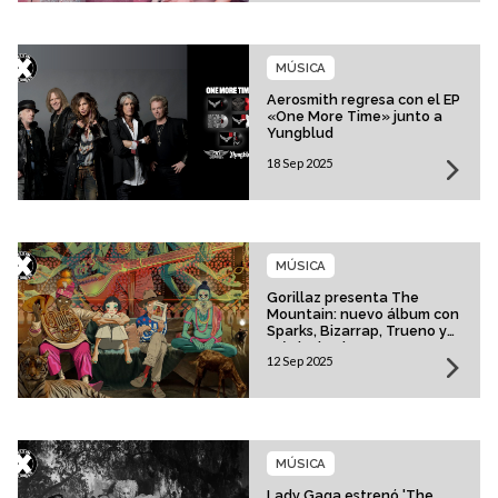
MÚSICA
Aerosmith regresa con el EP
«One More Time» junto a
Yungblud
18 Sep 2025
MÚSICA
Gorillaz presenta The
Mountain: nuevo álbum con
Sparks, Bizarrap, Trueno y
más invitados
12 Sep 2025
MÚSICA
Lady Gaga estrenó 'The