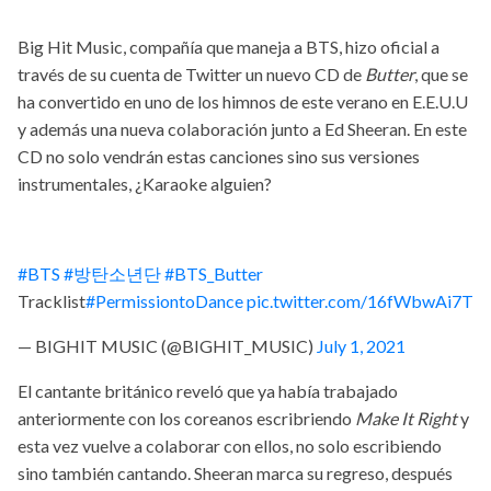
Big Hit Music, compañía que maneja a BTS, hizo oficial a
través de su cuenta de Twitter un nuevo CD de
Butter
, que se
ha convertido en uno de los himnos de este verano en E.E.U.U
y además una nueva colaboración junto a Ed Sheeran. En este
CD no solo vendrán estas canciones sino sus versiones
instrumentales, ¿Karaoke alguien?
#BTS
#방탄소년단
#BTS_Butter
Tracklist
#PermissiontoDance
pic.twitter.com/16fWbwAi7T
— BIGHIT MUSIC (@BIGHIT_MUSIC)
July 1, 2021
El cantante británico reveló que ya había trabajado
anteriormente con los coreanos escribriendo
Make It Right
y
esta vez vuelve a colaborar con ellos, no solo escribiendo
sino también cantando. Sheeran marca su regreso, después