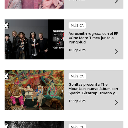
MÚSICA
Aerosmith regresa con el EP
«One More Time» junto a
Yungblud
18 Sep 2025
MÚSICA
Gorillaz presenta The
Mountain: nuevo álbum con
Sparks, Bizarrap, Trueno y
más invitados
12 Sep 2025
MÚSICA