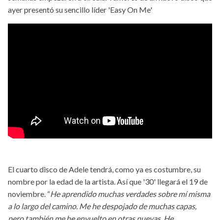
ayer presentó su sencillo líder 'Easy On Me'
El cuarto disco de Adele tendrá, como ya es costumbre, su
nombre por la edad de la artista. Así que '30' llegará el 19 de
noviembre. “
He aprendido muchas verdades sobre mí misma
a lo largo del camino. Me he despojado de muchas capas,
pero también me he envuelto en otras nuevas. He