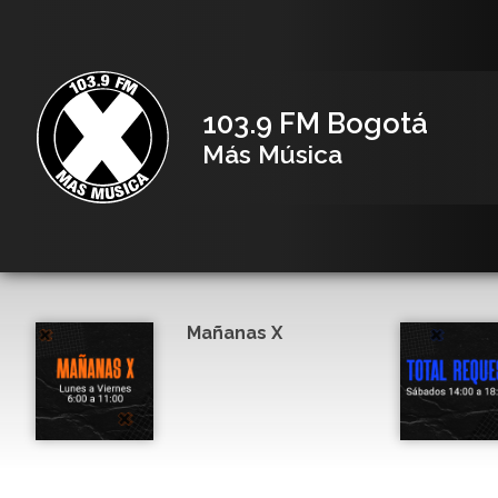
103.9 FM Bogotá
Más Música
Mañanas X