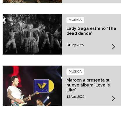
MÚSICA
Lady Gaga estrenó 'The
dead dance'
04 Sep 2025
MÚSICA
Maroon 5 presenta su
nuevo álbum 'Love Is
Like'
15 Aug 2025