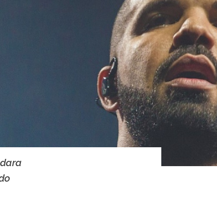
edara
ido