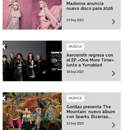
Madonna anuncia
nuevo disco para 2026
19 Sep 2025
MÚSICA
Aerosmith regresa con
el EP «One More Time»
junto a Yungblud
18 Sep 2025
MÚSICA
Gorillaz presenta The
Mountain: nuevo álbum
con Sparks, Bizarrap,
Trueno y más invitados
12 Sep 2025