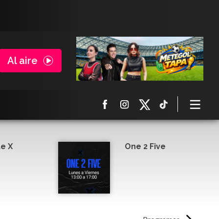
Al aire
e X
One 2 Five