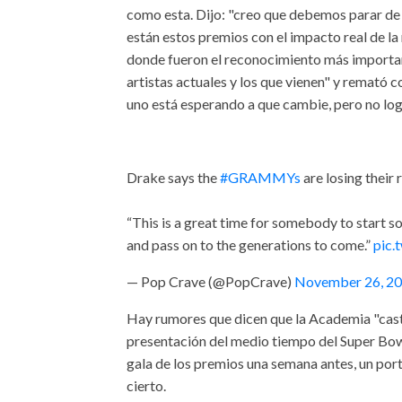
como esta. Dijo: "creo que debemos parar d
están estos premios con el impacto real de l
donde fueron el reconocimiento más importan
artistas actuales y los que vienen" y remató 
uno está esperando a que cambie, pero no lo
Drake says the
#GRAMMYs
are losing their
“This is a great time for somebody to start 
and pass on to the generations to come.”
pic.
— Pop Crave (@PopCrave)
November 26, 2
Hay rumores que dicen que la Academia "cast
presentación del medio tiempo del Super Bowl
gala de los premios una semana antes, un por
cierto.