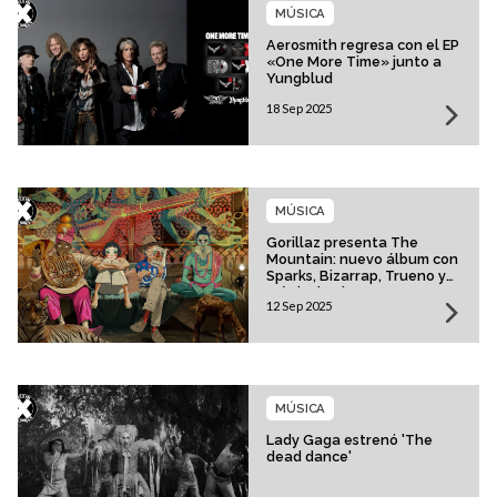
MÚSICA
Aerosmith regresa con el EP
«One More Time» junto a
Yungblud
18 Sep 2025
MÚSICA
Gorillaz presenta The
Mountain: nuevo álbum con
Sparks, Bizarrap, Trueno y
más invitados
12 Sep 2025
MÚSICA
Lady Gaga estrenó 'The
dead dance'