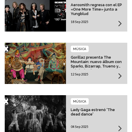
Aerosmith regresa con el EP
«One More Time» junto a
Yungblud
18 Sep 2025
MÚSICA
Gorillaz presenta The
Mountain: nuevo álbum con
Sparks, Bizarrap, Trueno y
más invitados
12 Sep 2025
MÚSICA
Lady Gaga estrenó 'The
dead dance'
04 Sep 2025