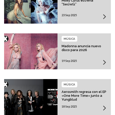
Miley Cyrus estrena
“Secrets”
23 Sep 2025
MÚSICA
Madonna anuncia nuevo
disco para 2026
19 Sep 2025
MÚSICA
Aerosmith regresa con el EP
«One More Time» junto a
Yungblud
18 Sep 2025