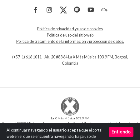
Política de privacidad y uso de cookies
Política de uso del sitio web
Política de tratamiento de la información y protección de datos.
(+57-1) 616 1011 - Ak. 20 #83 64 La X Más Música 103.9 FM, Bogotá,
Colombia
La X Más Música 103.9 FM
Copyright © 2024 Todos los derechos reservados. Se prohíbe de reproducción total o parcial, así
como su traducción a cualquier idioma sin la autorización escrita del titular.
Al continuar navegando
el usuario acepta
que el portal
Entiendo
Desarrollo y Diseño
SilverIT
web en el que se encuentra navegando, haga uso de
Versión 1.0