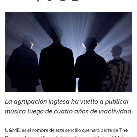
La agrupación inglesa ha vuelto a publicar
wallpaperaccess.com
música luego de cuatro años de inactividad
U&ME,
es el nombre de este sencillo que hará parte de
The