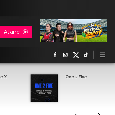
Al aire
e X
One 2 Five