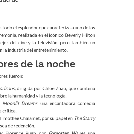
n todo el esplendor que caracteriza a uno de los
monia, realizada en el icónico Beverly Hilton
jor del cine y la televisión, pero también un
 la industria del entretenimiento.
res de la noche
ores fueron:
orizons
, dirigida por Chloe Zhao, que combina
obre la humanidad y la tecnología.
:
Moonlit Dreams
, una encantadora comedia
 crítica.
Timothée Chalamet, por su papel en
The Starry
usca de redención.
a:
Florence Pugh, por
Forgotten Waves
, una