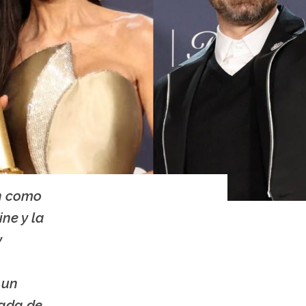
on como
ine y la
y
 un
rada de