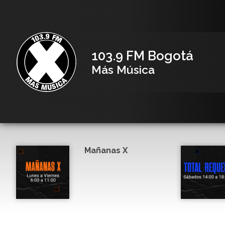
103.9 FM Bogotá
Más Música
Mañanas X