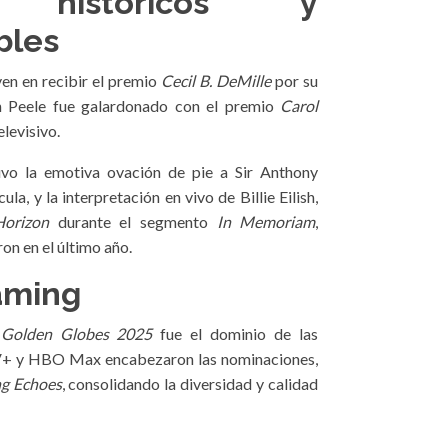
os históricos y
bles
ven en recibir el premio
Cecil B. DeMille
por su
an Peele fue galardonado con el premio
Carol
elevisivo.
o la emotiva ovación de pie a Sir Anthony
a, y la interpretación en vivo de Billie Eilish,
orizon
durante el segmento
In Memoriam
,
ron en el último año.
eaming
s
Golden Globes 2025
fue el dominio de las
TV+ y HBO Max encabezaron las nominaciones,
ng Echoes
, consolidando la diversidad y calidad