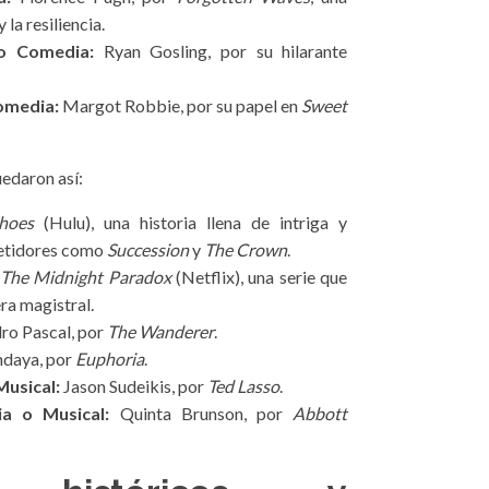
la resiliencia.
 o Comedia:
Ryan Gosling, por su hilarante
Comedia:
Margot Robbie, por su papel en
Sweet
uedaron así:
hoes
(Hulu), una historia llena de intriga y
etidores como
Succession
y
The Crown
.
The Midnight Paradox
(Netflix), una serie que
ra magistral.
ro Pascal, por
The Wanderer
.
daya, por
Euphoria
.
Musical:
Jason Sudeikis, por
Ted Lasso
.
a o Musical:
Quinta Brunson, por
Abbott