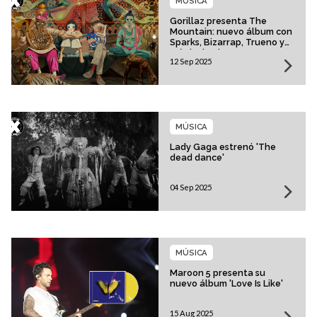
MÚSICA
Gorillaz presenta The
Mountain: nuevo álbum con
Sparks, Bizarrap, Trueno y
más invitados
12 Sep 2025
MÚSICA
Lady Gaga estrenó 'The
dead dance'
04 Sep 2025
MÚSICA
Maroon 5 presenta su
nuevo álbum 'Love Is Like'
15 Aug 2025