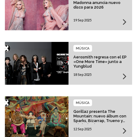
Madonna anuncia nuevo
disco para 2026
19 Sep 2025
MÚSICA
Aerosmith regresa con el EP
«One More Time» junto a
Yungblud
18 Sep 2025
MÚSICA
Gorillaz presenta The
Mountain: nuevo álbum con
Sparks, Bizarrap, Trueno y
más invitados
12 Sep 2025