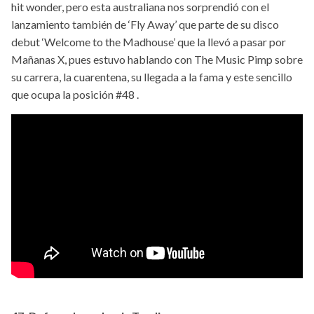
hit wonder, pero esta australiana nos sorprendió con el
lanzamiento también de ‘Fly Away’ que parte de su disco
debut ‘Welcome to the Madhouse’ que la llevó a pasar por
Mañanas X, pues estuvo hablando con The Music Pimp sobre
su carrera, la cuarentena, su llegada a la fama y este sencillo
que ocupa la posición #48 .