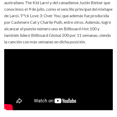
australiano The Kid Laroi y del canadiense Justin Bieber que
conocimos el 9 de julio, como el sencillo principal del mixtape
de Laroi, ‘F*ck Love 3: Over You’, que además fue producida
por Cashmere Cat y Charlie Puth, entre otros. Además, logró
alcanzar el puesto número uno en Billboard Hot 100 y
también lideró Billboard Global 200 por 11 semanas, siendo
la canción con más semanas en dicha posición.