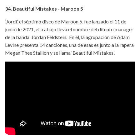
34. Beautiful Mistakes - Maroon 5
‘Jordi’, el séptimo disco de Maroon 5, fue lanzado el 11 de
junio de 2021, el trabajo lleva el nombre del difunto manager
de la banda, Jordan Feldstein. En el, la agrupación de Adam
Levine presenta 14 canciones, una de esas es junto a la rapera
Megan Thee Stallion y se llama ‘Beautiful Mistakes’.