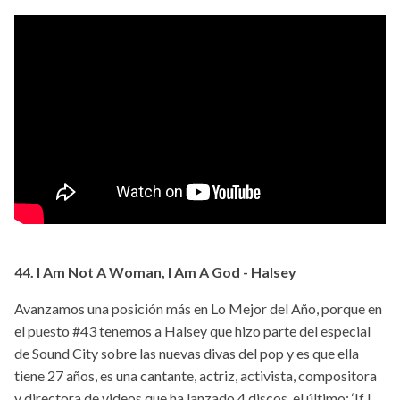
44. I Am Not A Woman, I Am A God - Halsey
Avanzamos una posición más en Lo Mejor del Año, porque en
el puesto #43 tenemos a Halsey que hizo parte del especial
de Sound City sobre las nuevas divas del pop y es que ella
tiene 27 años, es una cantante, actriz, activista, compositora
y directora de videos que ha lanzado 4 discos, el último: ‘If I