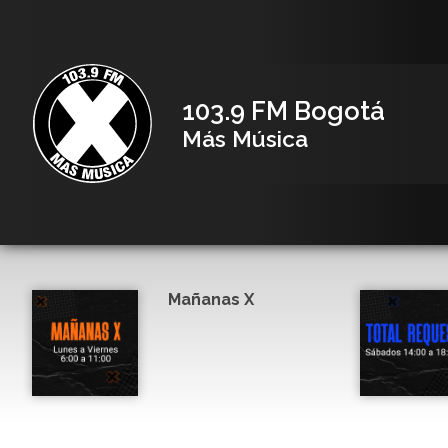
103.9 FM Bogotá
Más Música
Mañanas X