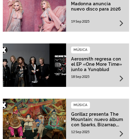
Madonna anuncia
nuevo disco para 2026
19 Sep 2025
MÚSICA
Aerosmith regresa con
el EP «One More Time»
junto a Yungblud
18 Sep 2025
MÚSICA
Gorillaz presenta The
Mountain: nuevo álbum
con Sparks, Bizarrap,
Trueno y más invitados
12 Sep 2025