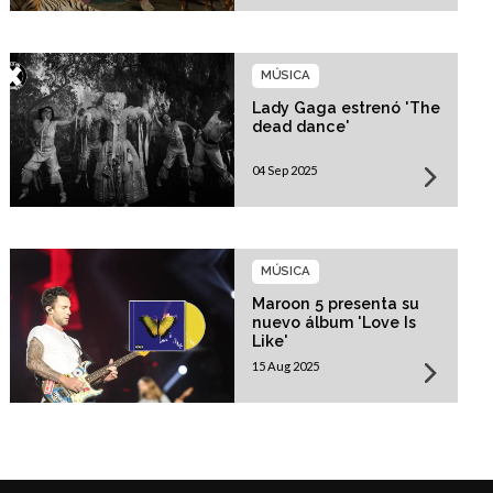
MÚSICA
Lady Gaga estrenó 'The
dead dance'
04 Sep 2025
MÚSICA
Maroon 5 presenta su
nuevo álbum 'Love Is
Like'
15 Aug 2025