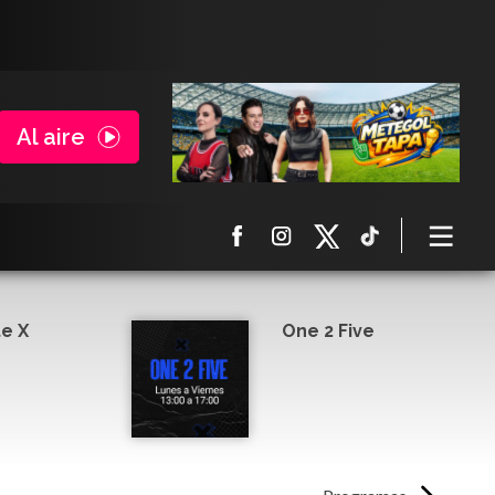
Al aire
e X
One 2 Five