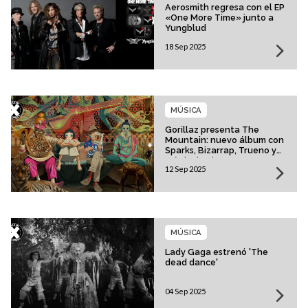
Aerosmith regresa con el EP
«One More Time» junto a
Yungblud
18 Sep 2025
MÚSICA
Gorillaz presenta The
Mountain: nuevo álbum con
Sparks, Bizarrap, Trueno y
más invitados
12 Sep 2025
MÚSICA
Lady Gaga estrenó 'The
dead dance'
04 Sep 2025