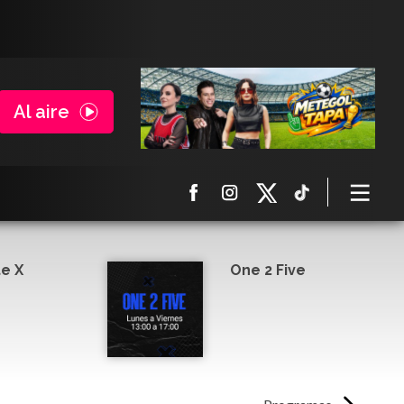
Al aire
e X
One 2 Five