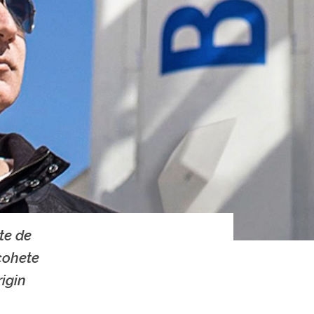
te de
cohete
igin