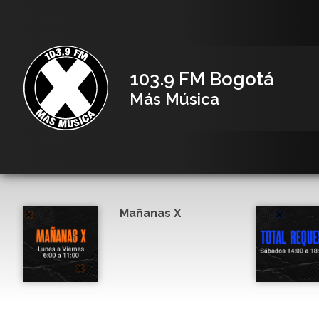
103.9 FM Bogotá
Más Música
Mañanas X