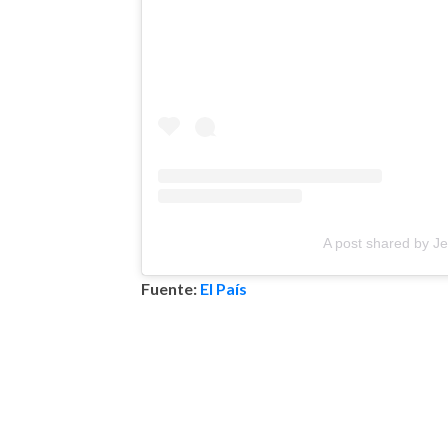
A post shared by Je
Fuente:
El País