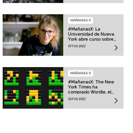
MAÑANAS X
#MañanasX: La
Universidad de Nueva
York abre curso sobre
Taylor Swift
07 Feb 2022
MAÑANAS X
#MañanasX: The New
York Times ha
comprado Wordle, el
juego digital más
02 Feb 2022
popular del momento