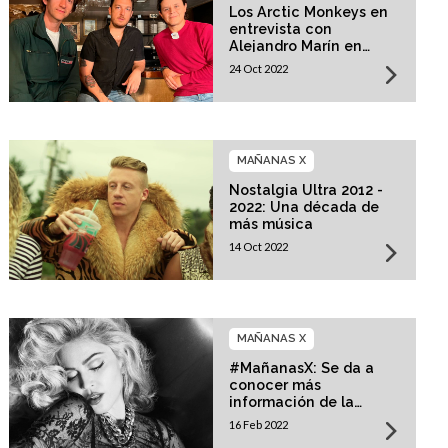
Los Arctic Monkeys en
entrevista con
Alejandro Marín en
Mañanas X
24 Oct 2022
MAÑANAS X
Nostalgia Ultra 2012 -
2022: Una década de
más música
14 Oct 2022
MAÑANAS X
#MañanasX: Se da a
conocer más
información de la
película biográfica de
16 Feb 2022
Madonna