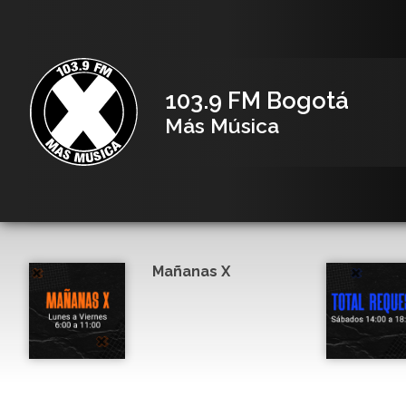
103.9 FM Bogotá
Más Música
Mañanas X