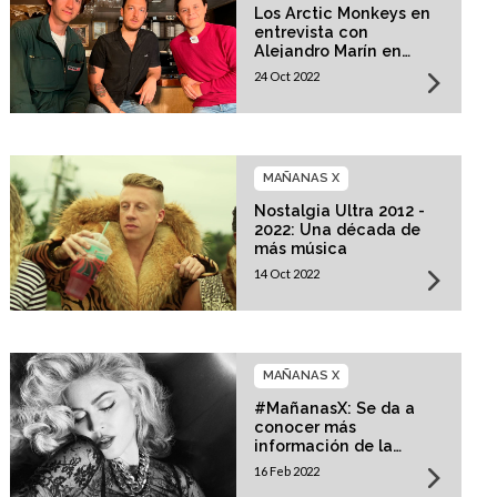
Los Arctic Monkeys en
entrevista con
Alejandro Marín en
Mañanas X
24 Oct 2022
MAÑANAS X
Nostalgia Ultra 2012 -
2022: Una década de
más música
14 Oct 2022
MAÑANAS X
#MañanasX: Se da a
conocer más
información de la
película biográfica de
16 Feb 2022
Madonna