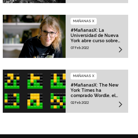
MAÑANAS X
#MañanasX: La
Universidad de Nueva
York abre curso sobre
Taylor Swift
07 Feb 2022
MAÑANAS X
#MañanasX: The New
York Times ha
comprado Wordle, el
juego digital más
02 Feb 2022
popular del momento