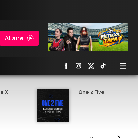
Al aire
e X
One 2 Five