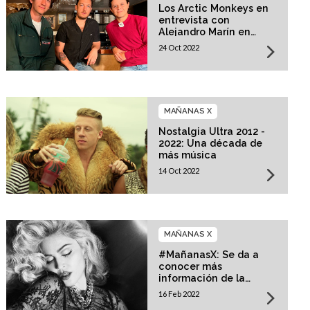
Los Arctic Monkeys en
entrevista con
Alejandro Marín en
Mañanas X
24 Oct 2022
MAÑANAS X
Nostalgia Ultra 2012 -
2022: Una década de
más música
14 Oct 2022
MAÑANAS X
#MañanasX: Se da a
conocer más
información de la
película biográfica de
16 Feb 2022
Madonna