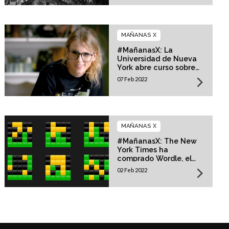
MAÑANAS X
#MañanasX: La
Universidad de Nueva
York abre curso sobre
Taylor Swift
07 Feb 2022
MAÑANAS X
#MañanasX: The New
York Times ha
comprado Wordle, el
juego digital más
02 Feb 2022
popular del momento