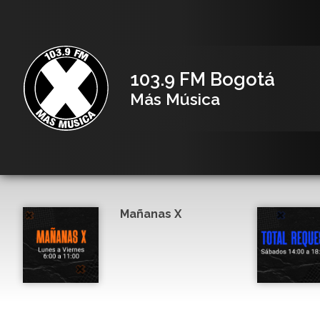
103.9 FM Bogotá
Más Música
Mañanas X