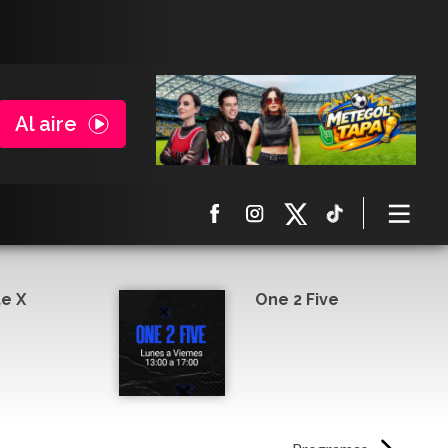
Al aire
e X
One 2 Five