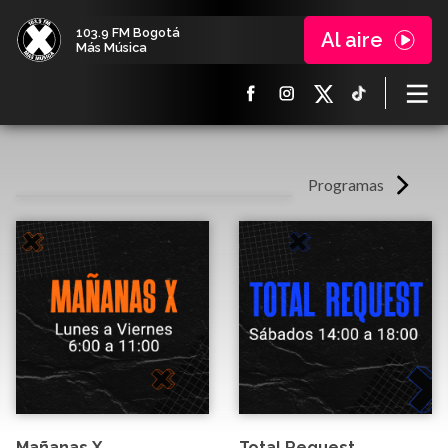
103.9 FM Bogotá
Al aire
Más Música
Programas
Mañanas X
Total Request