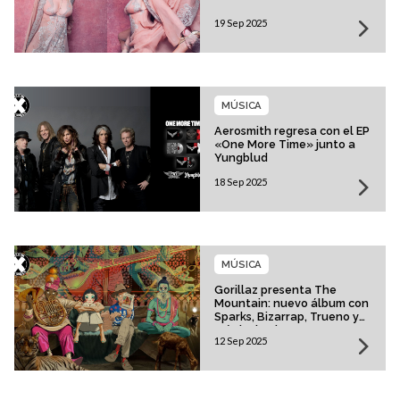
19 Sep 2025
MÚSICA
Aerosmith regresa con el EP
«One More Time» junto a
Yungblud
18 Sep 2025
MÚSICA
Gorillaz presenta The
Mountain: nuevo álbum con
Sparks, Bizarrap, Trueno y
más invitados
12 Sep 2025