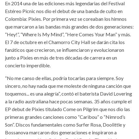
En 2014 una de las ediciones más legendarias del Festival
Estéreo Picnic nos dio el debut de una banda de culto en
Colombia: Pixies. Por primera vez se coreaban los himnos
que marcaron a las bandas más grandes de dos generaciones:
“Hey!”, “Where Is My Mind”, “Here Comes Your Man” y más.
El 7 de octubre en el Chamorro City Hall se darán cita los
fanáticos que crecieron, se influenciaron y evolucionaron
junto a Pixies en más de tres décadas de carrera en un
concierto imperdible.
“No me canso de ellas, podría tocarlas para siempre. Soy
sincero, no hay nada que me moleste de ninguna canción que
toquemos... es una alegría”, contó el baterista David Lovering
a la radio australiana hace pocas semanas. 35 años cumple el
EP debut de Pixies titulado Come on Pilgrim que nos dio las
primeras grandes canciones como “Caribou” o “Nimrod’s
Son”. Discos fundamentales como Surfer Rosa, Doolittle y
Bossanova marcaron dos generaciones e inspiraron a