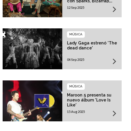
con Sparks, Bizarrap,
Trueno y más invitados
12 Sep 2025
MÚSICA
Lady Gaga estrenó 'The
dead dance'
04 Sep 2025
MÚSICA
Maroon 5 presenta su
nuevo álbum 'Love Is
Like'
15 Aug 2025