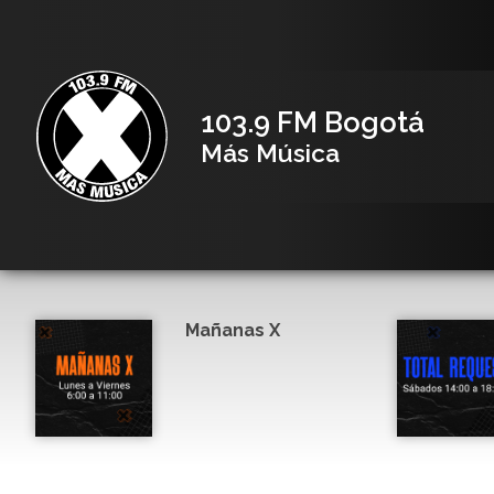
103.9 FM Bogotá
Más Música
Mañanas X