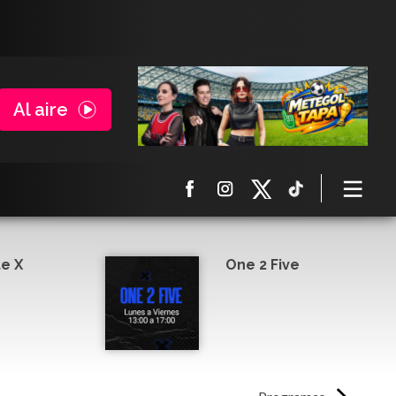
Al aire
e X
One 2 Five