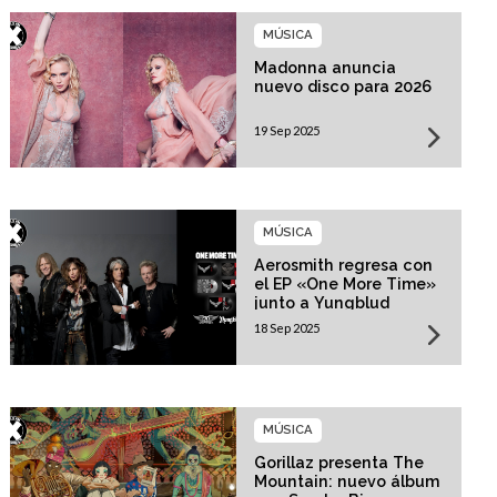
MÚSICA
Madonna anuncia
nuevo disco para 2026
19 Sep 2025
MÚSICA
Aerosmith regresa con
el EP «One More Time»
junto a Yungblud
18 Sep 2025
MÚSICA
Gorillaz presenta The
Mountain: nuevo álbum