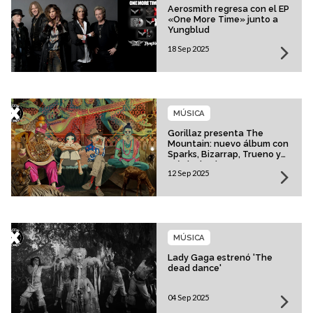
Aerosmith regresa con el EP
«One More Time» junto a
Yungblud
18 Sep 2025
MÚSICA
Gorillaz presenta The
Mountain: nuevo álbum con
Sparks, Bizarrap, Trueno y
más invitados
12 Sep 2025
MÚSICA
Lady Gaga estrenó 'The
dead dance'
04 Sep 2025