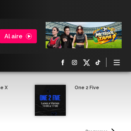
Al aire
e X
One 2 Five