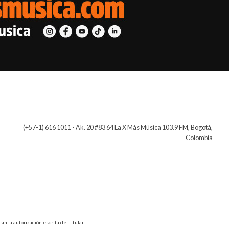
(+57-1) 616 1011 - Ak. 20 #83 64 La X Más Música 103.9 FM, Bogotá,
Colombia
 la autorización escrita del titular.