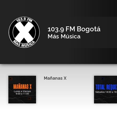
103.9 FM Bogotá
Más Música
Mañanas X