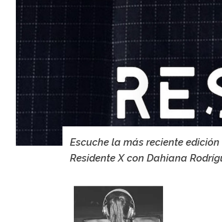
Escuche la más reciente edición
Residente X con Dahiana Rodríg