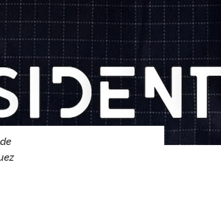
 de
uez