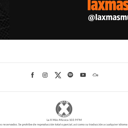
La X Más Música 103.9 FM
reservados. Se prohíbe de reproducción total o parcial, así como su traducción a cualquier idioma sin