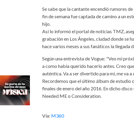
Se sabe que la cantante encendió rumores de 
fin de semana fue captada de camino a un es
hijo.
Así lo informó el portal de noticias TMZ, as
grabación en Los Ángeles, ciudad donde se ha
hace varios meses a sus fanáticos la llegada d
Según una entrevista de Vogue: "Veo mi pró
a como había querido hacerlo antes. Creo qu
auténtica. Va a ser divertido para mí, me va a 
Recordemos que el último álbum de estudio que
finales de enero del año 2016. En dicho disc
Needed ME o Consideration.
Vía:
M360