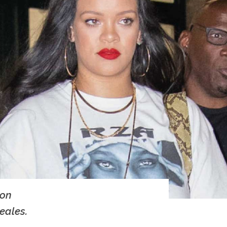
con
eales.