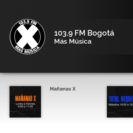
103.9 FM Bogotá
Más Música
Mañanas X