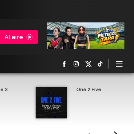
Al aire
e X
One 2 Five