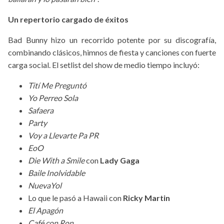
Un repertorio cargado de éxitos
Bad Bunny hizo un recorrido potente por su discografía,
combinando clásicos, himnos de fiesta y canciones con fuerte
carga social. El setlist del show de medio tiempo incluyó:
Tití Me Preguntó
Yo Perreo Sola
Safaera
Party
Voy a Llevarte Pa PR
EoO
Die With a Smile
con
Lady Gaga
Baile Inolvidable
NuevaYol
Lo que le pasó a Hawaii con
Ricky Martin
El Apagón
Café con Ron