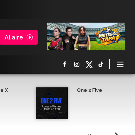
Al aire
e X
One 2 Five