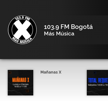
103.9 FM Bogotá
Más Música
Mañanas X