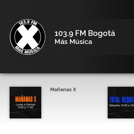
103.9 FM Bogotá
Más Música
Mañanas X