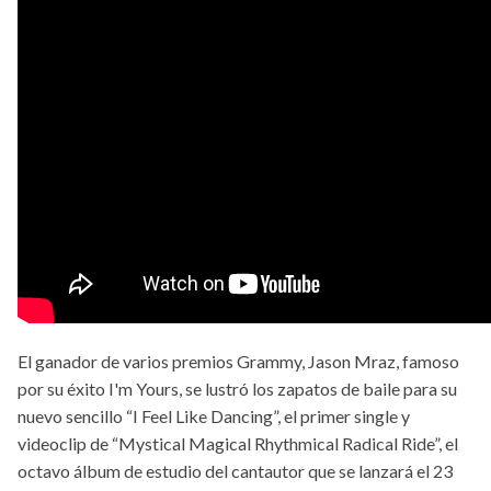
El ganador de varios premios Grammy, Jason Mraz, famoso
por su éxito I'm Yours, se lustró los zapatos de baile para su
nuevo sencillo “I Feel Like Dancing”, el primer single y
videoclip de “Mystical Magical Rhythmical Radical Ride”, el
octavo álbum de estudio del cantautor que se lanzará el 23