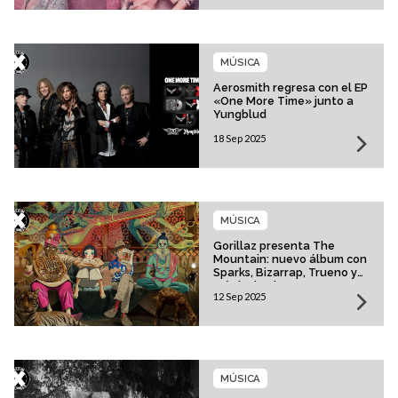
MÚSICA
Aerosmith regresa con el EP
«One More Time» junto a
Yungblud
18 Sep 2025
MÚSICA
Gorillaz presenta The
Mountain: nuevo álbum con
Sparks, Bizarrap, Trueno y
más invitados
12 Sep 2025
MÚSICA