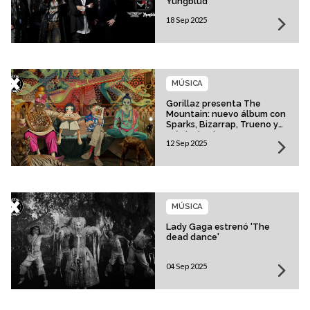
Yungblud
18 Sep 2025
MÚSICA
Gorillaz presenta The
Mountain: nuevo álbum con
Sparks, Bizarrap, Trueno y
más invitados
12 Sep 2025
MÚSICA
Lady Gaga estrenó 'The
dead dance'
04 Sep 2025