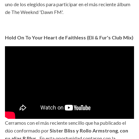
uno de los elegidos para participar en el más reciente álbum
de The Weeknd 'Dawn FM'.
Hold On To Your Heart de Faithless (Eli & Fur's Club Mix)
Cerramos con el más reciente sencillo que ha publicado el
dúo conformado por
Sister Bliss y Rollo Armstrong
,
con
su alias R Plus.
En esta oportunidad contaron con la