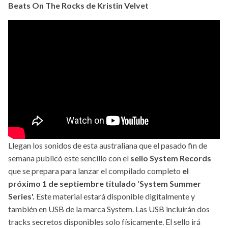
Beats On The Rocks de Kristin Velvet
Llegan los sonidos de esta australiana que el pasado fin de
semana publicó este sencillo con el
sello System Records
que se prepara para lanzar el compilado completo
el
próximo 1 de septiembre titulado
'
System Summer
Series'.
Este material estará disponible digitalmente y
también en USB de la marca System. Las USB incluirán dos
tracks secretos disponibles solo físicamente. El sello irá