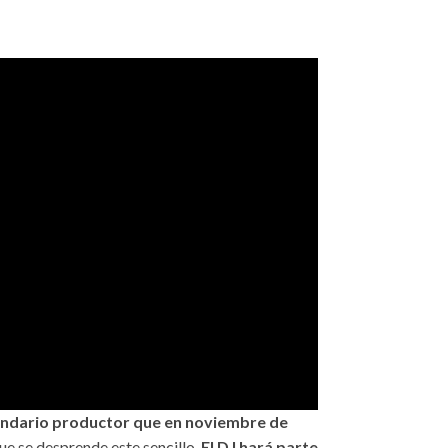
gendario productor que en noviembre de
ue se desprende este sencillo.
El DJ hará parte