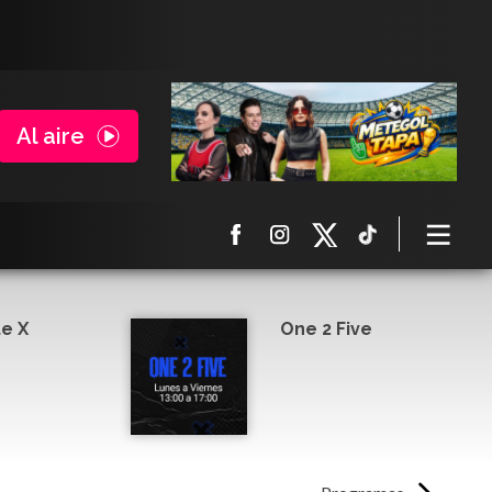
Al aire
e X
One 2 Five