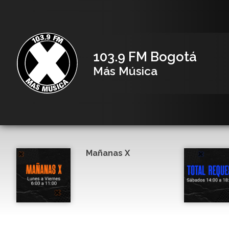
103.9 FM Bogotá
Más Música
Mañanas X