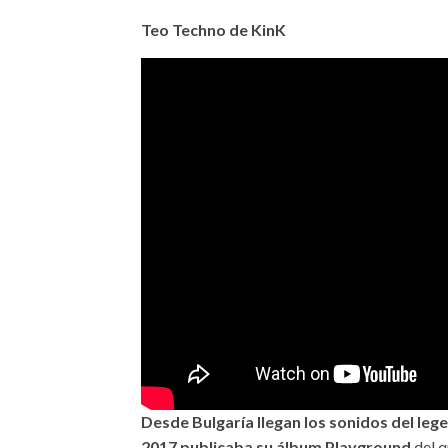
Teo Techno de KinK
Desde Bulgaría llegan los sonidos del le
2017 publicaba su álbum Playground
del q