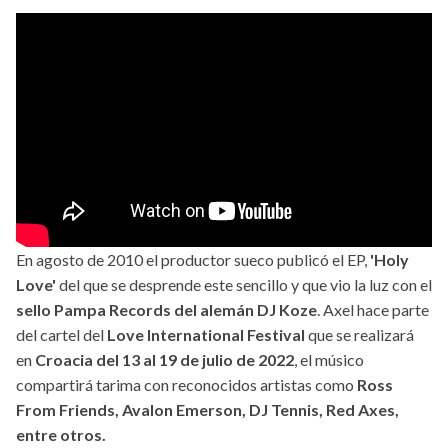
En agosto de 2010 el productor sueco publicó el EP,
'Holy
Love'
del que se desprende este sencillo y que vio la luz con el
sello Pampa Records del alemán DJ Koze
. Axel hace parte
del cartel del
Love International Festival
que se realizará
en
Croacia del 13 al 19 de julio de 2022
, el músico
compartirá tarima con reconocidos artistas como
Ross
From Friends, Avalon Emerson, DJ Tennis, Red Axes,
entre otros.