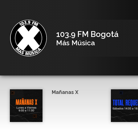
103.9 FM Bogotá
Más Música
Mañanas X