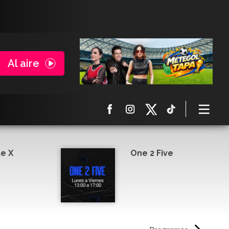
Al aire
e X
One 2 Five