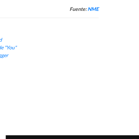
Fuente:
NME
d
de "You"
gger