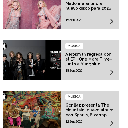
Madonna anuncia
nuevo disco para 2026
19 Sep 2025
MÚSICA
Aerosmith regresa con
el EP «One More Time»
junto a Yungblud
18 Sep 2025
MÚSICA
Gorillaz presenta The
Mountain: nuevo álbum
con Sparks, Bizarrap,
Trueno y más invitados
12 Sep 2025