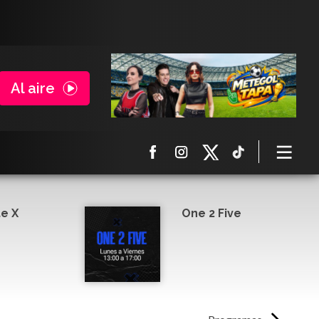
Al aire
e X
One 2 Five