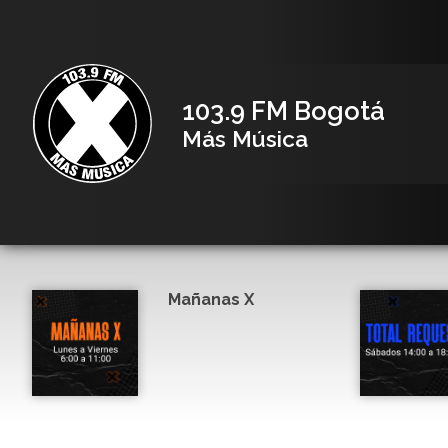
103.9 FM Bogotá
Más Música
Mañanas X