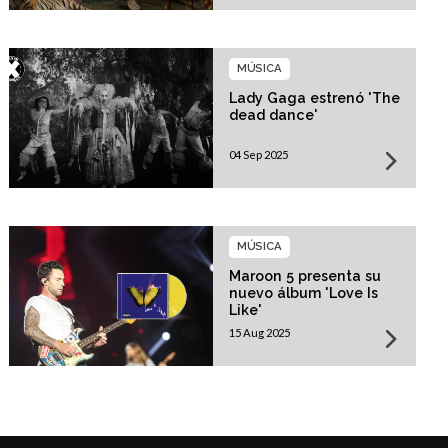
MÚSICA
Lady Gaga estrenó 'The
dead dance'
04 Sep 2025
MÚSICA
Maroon 5 presenta su
nuevo álbum 'Love Is
Like'
15 Aug 2025