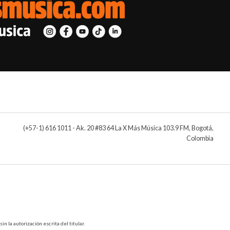
(+57-1) 616 1011 - Ak. 20 #83 64 La X Más Música 103.9 FM, Bogotá,
Colombia
 la autorización escrita del titular.