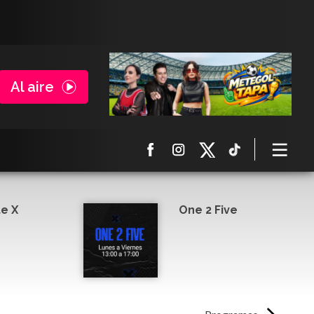
Al aire
e X
One 2 Five