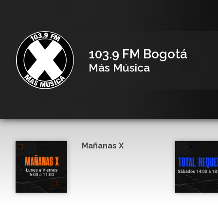
103.9 FM Bogotá
Más Música
Mañanas X