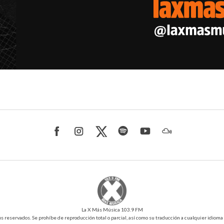
La X Más Música 103.9 FM
reservados. Se prohíbe de reproducción total o parcial, así como su traducción a cualquier idioma sin