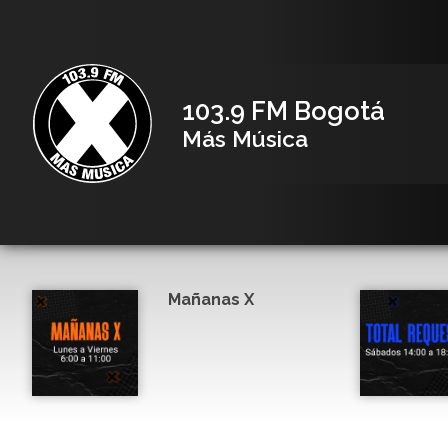
103.9 FM Bogotá
Más Música
Mañanas X