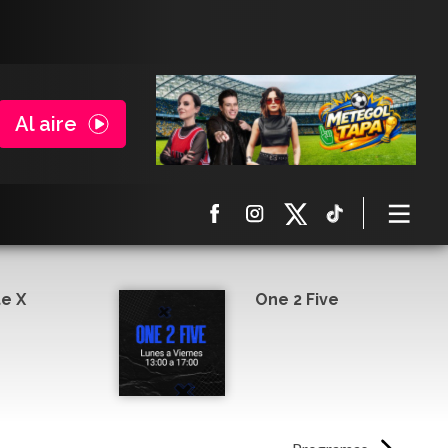
Al aire
e X
One 2 Five