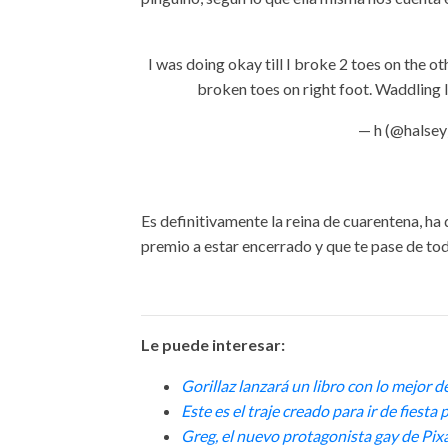
I was doing okay till I broke 2 toes on the ot
broken toes on right foot. Waddling l
— h (@halsey
Es definitivamente la reina de cuarentena, ha
premio a estar encerrado y que te pase de to
Le puede interesar:
Gorillaz lanzará un libro con lo mejor de
Este es el traje creado para ir de fiesta
Greg, el nuevo protagonista gay de Pix