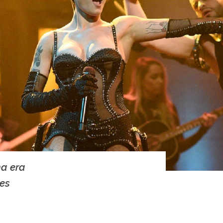
na era
res