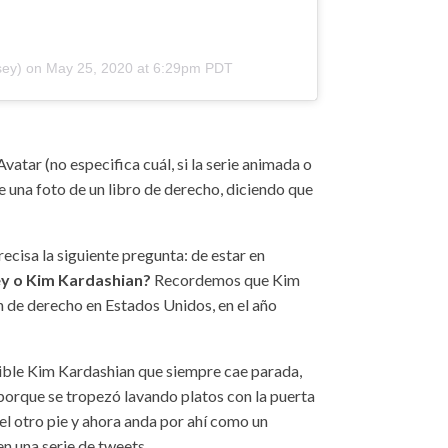
sey)
on
May 25, 2020 at 6:29pm PDT
atar (no especifica cuál, si la serie animada o
 una foto de un libro de derecho, diciendo que
ecisa la siguiente pregunta: de estar en
ey o Kim Kardashian?
Recordemos que Kim
 de derecho en Estados Unidos, en el año
rible Kim Kardashian que siempre cae parada,
 porque se tropezó lavando platos con la puerta
el otro pie y ahora anda por ahí como un
en una serie de tweets.