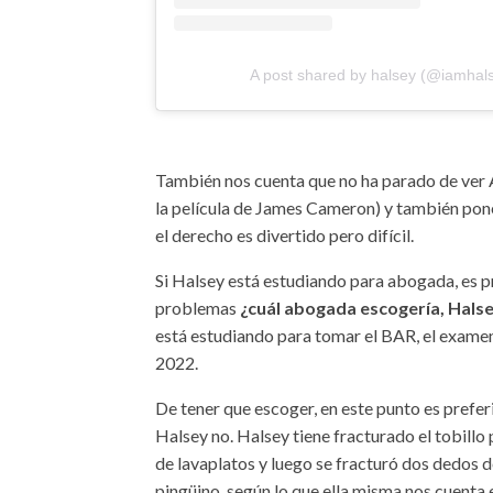
A post shared by halsey (@iamhal
También nos cuenta que no ha parado de ver Av
la película de James Cameron) y también pone
el derecho es divertido pero difícil.
Si Halsey está estudiando para abogada, es pr
problemas
¿cuál abogada escogería, Hals
está estudiando para tomar el BAR, el examen
2022.
De tener que escoger, en este punto es prefe
Halsey no. Halsey tiene fracturado el tobillo
de lavaplatos y luego se fracturó dos dedos d
pingüino, según lo que ella misma nos cuenta 