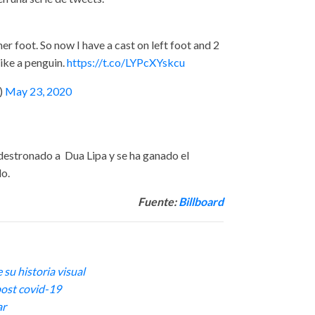
her foot. So now I have a cast on left foot and 2
ike a penguin.
https://t.co/LYPcXYskcu
)
May 23, 2020
 destronado a Dua Lipa y se ha ganado el
do.
Fuente:
Billboard
 su historia visual
 post covid-19
ar