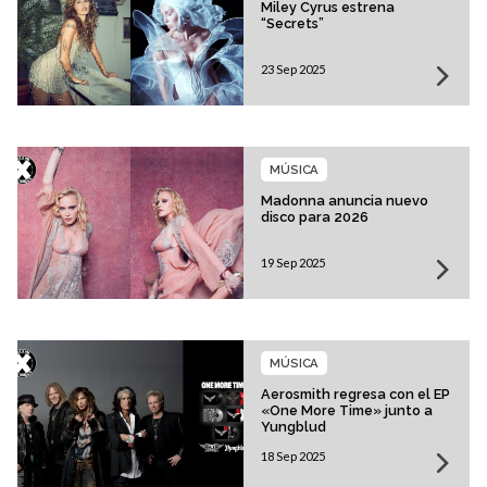
Miley Cyrus estrena
“Secrets”
23 Sep 2025
MÚSICA
Madonna anuncia nuevo
disco para 2026
19 Sep 2025
MÚSICA
Aerosmith regresa con el EP
«One More Time» junto a
Yungblud
18 Sep 2025