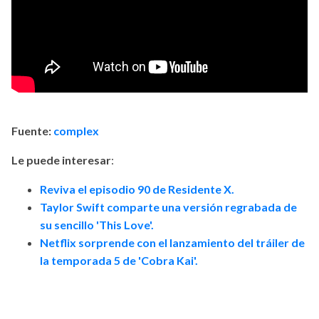
Fuente:
complex
Le
puede
interesar
:
Reviva el episodio 90 de Residente X.
Taylor Swift comparte una versión regrabada de
su sencillo 'This Love'.
Netflix sorprende con el lanzamiento del tráiler de
la temporada 5 de 'Cobra Kai'.