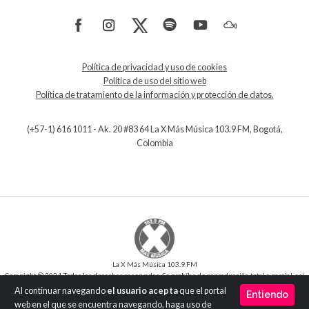
Política de privacidad y uso de cookies
Política de uso del sitio web
Política de tratamiento de la información y protección de datos.
(+57-1) 616 1011 - Ak. 20 #83 64 La X Más Música 103.9 FM, Bogotá,
Colombia
La X Más Música 103.9 FM
Copyright © 2024 Todos los derechos reservados. Se prohíbe de reproducción total o parcial, así
como su traducción a cualquier idioma sin la autorización escrita del titular.
Al continuar navegando
el usuario acepta
que el portal
Entiendo
Desarrollo y Diseño
SilverIT
web en el que se encuentra navegando, haga uso de
Versión 1.0