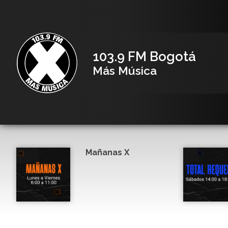
103.9 FM Bogotá
Más Música
Mañanas X