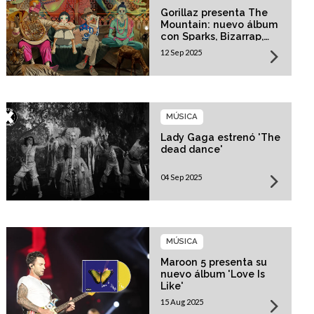
Gorillaz presenta The
Mountain: nuevo álbum
con Sparks, Bizarrap,
Trueno y más invitados
12 Sep 2025
MÚSICA
Lady Gaga estrenó 'The
dead dance'
04 Sep 2025
MÚSICA
Maroon 5 presenta su
nuevo álbum 'Love Is
Like'
15 Aug 2025