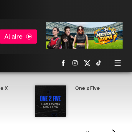
Al aire
e X
One 2 Five