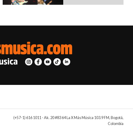
(+57-1) 616 1011 - Ak. 20 #83 64 La X Más Música 103.9 FM, Bogotá,
Colombia