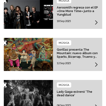
MÚSICA
Aerosmith regresa con el EP
«One More Time» junto a
Yungblud
18 Sep 2025
MÚSICA
Gorillaz presenta The
Mountain: nuevo álbum con
Sparks, Bizarrap, Trueno y
más invitados
12 Sep 2025
MÚSICA
Lady Gaga estrenó 'The
dead dance'
04 Sep 2025