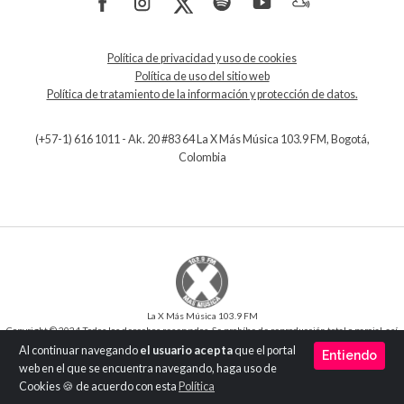
Política de privacidad y uso de cookies
Política de uso del sitio web
Política de tratamiento de la información y protección de datos.
(+57-1) 616 1011 - Ak. 20 #83 64 La X Más Música 103.9 FM, Bogotá,
Colombia
La X Más Música 103.9 FM
Copyright © 2024 Todos los derechos reservados. Se prohíbe de reproducción total o parcial, así
como su traducción a cualquier idioma sin la autorización escrita del titular.
Al continuar navegando
el usuario acepta
que el portal
Entiendo
Desarrollo y Diseño
SilverIT
web en el que se encuentra navegando, haga uso de
Versión 1.0
Cookies 🍪 de acuerdo con esta
Política