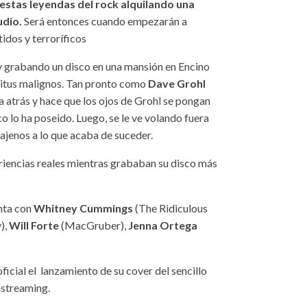
 estas leyendas del rock alquilando una
udio.
Será entonces cuando empezarán a
idos y terroríficos
y grabando un disco en una mansión en Encino
itus malignos. Tan pronto como
Dave Grohl
a atrás y hace que los ojos de Grohl se pongan
o lo ha poseido. Luego, se le ve volando fuera
 ajenos a lo que acaba de suceder.
eriencias reales mientras grababan su disco más
nta con
Whitney Cummings
(The Ridiculous
),
Will Forte
(MacGruber),
Jenna Ortega
ficial el lanzamiento de su cover del sencillo
 streaming.