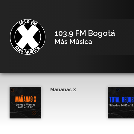
103.9 FM Bogotá
Más Música
Mañanas X