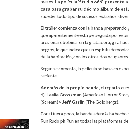
meses.
La película 'Studio 666' presenta a
casa para grabar su décimo álbum de est
suceder todo tipo de sucesos, extraños, divert
El tráiler comienza con la banda preparando 
que aparentemente está perseguida por espír
presiona rebobinar en la grabadora, gira haci
negros, lo que indica que un espíritu demoníac
de la habitación, con los otros dos ocupantes
Según se comenta, la película se basa en exp
reciente.
Además de la propia banda,
el reparto cue
6),
Leslie Grossman
(American Horror Story
(Scream) y
Jeff Garlin
(The Goldbergs).
Por si fuera poco, la banda además ha hecho o
Run Rudolph Run en todas las plataformas de