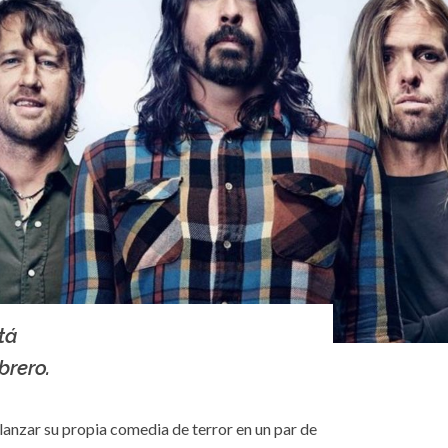
tá
brero.
lanzar su propia comedia de terror en un par de