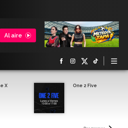
Al aire
e X
One 2 Five