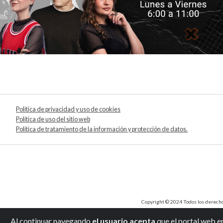
Política de privacidad y uso de cookies
Política de uso del sitio web
Política de tratamiento de la información y protección de datos.
Copyright © 2024 Todos los derechos 
Al continuar navegando
el usuario acepta
que el portal web e