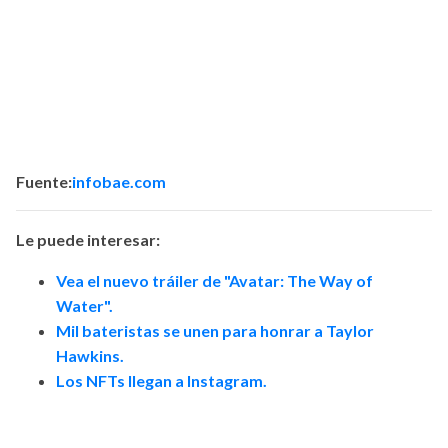
Fuente:
i
nfobae.com
Le
puede
interesar:
Vea el nuevo tráiler de "Avatar: The Way of
Water".
Mil bateristas se unen para honrar a Taylor
Hawkins.
Los NFTs llegan a Instagram.